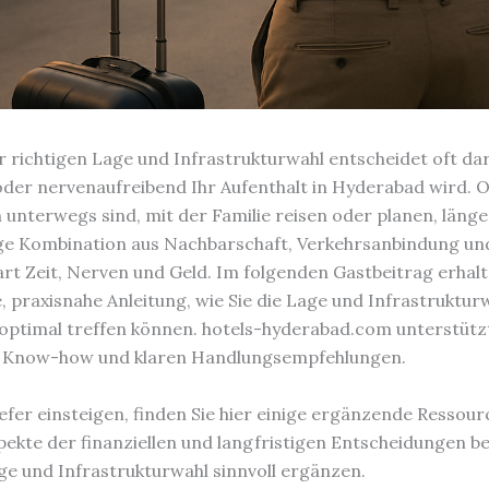
r richtigen Lage und Infrastrukturwahl entscheidet oft dar
der nervenaufreibend Ihr Aufenthalt in Hyderabad wird. O
h unterwegs sind, mit der Familie reisen oder planen, länge
ige Kombination aus Nachbarschaft, Verkehrsanbindung und
art Zeit, Nerven und Geld. Im folgenden Gastbeitrag erhalt
e, praxisnahe Anleitung, wie Sie die Lage und Infrastrukturw
ptimal treffen können. hotels-hyderabad.com unterstützt
m Know-how und klaren Handlungsempfehlungen.
iefer einsteigen, finden Sie hier einige ergänzende Ressour
pekte der finanziellen und langfristigen Entscheidungen b
ge und Infrastrukturwahl sinnvoll ergänzen.