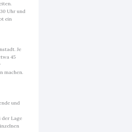
eiten.
8:30 Uhr und
t ein
nstadt. Je
etwa 45
r
nn machen.
sende und
i der Lage
einzelnen