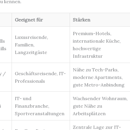
u kennen.
Geeignet für
Stärken
Premium-Hotels,
Luxusreisende,
lls
internationale Küche,
Familien,
ills
hochwertige
Langzeitgäste
Infrastruktur
Nähe zu Tech-Parks,
y /
Geschäftsreisende, IT-
moderne Apartments,
Professionals
gute Metro-Anbindung
IT- und
Wachsender Wohnraum,
i
Finanzbranche,
gute Nähe zu
Sportveranstaltungen
Arbeitsplätzen
Zentrale Lage zur IT-