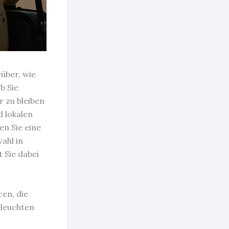
über, wie
b Sie
r zu bleiben
 lokalen
en Sie eine
ahl in
 Sie dabei
cen, die
eleuchten