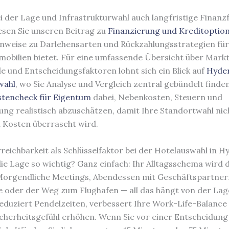
i der Lage und Infrastrukturwahl auch langfristige Finanz
esen Sie unseren Beitrag zu
Finanzierung und Kreditoptio
nweise zu Darlehensarten und Rückzahlungsstrategien fü
bilien bietet. Für eine umfassende Übersicht über Mark
ile und Entscheidungsfaktoren lohnt sich ein Blick auf
Hyde
wahl
, wo Sie Analyse und Vergleich zentral gebündelt finden
tencheck für Eigentum
dabei, Nebenkosten, Steuern und
ung realistisch abzuschätzen, damit Ihre Standortwahl nic
 Kosten überrascht wird.
reichbarkeit als Schlüsselfaktor bei der Hotelauswahl in 
ie Lage so wichtig? Ganz einfach: Ihr Alltagsschema wird 
Morgendliche Meetings, Abendessen mit Geschäftspartner
 oder der Weg zum Flughafen — all das hängt von der Lage
eduziert Pendelzeiten, verbessert Ihre Work-Life-Balance
icherheitsgefühl erhöhen. Wenn Sie vor einer Entscheidung