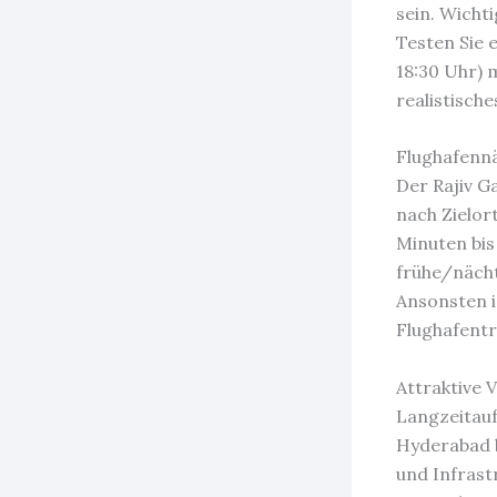
sein. Wicht
Testen Sie 
18:30 Uhr) 
realistisches
Flughafenn
Der Rajiv G
nach Zielor
Minuten bis
frühe/nächt
Ansonsten i
Flughafentr
Attraktive 
Langzeitauf
Hyderabad b
und Infrast