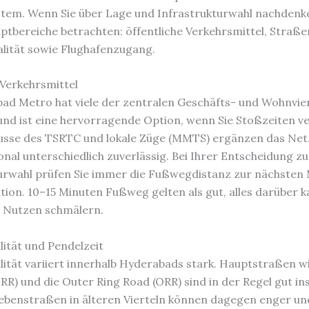
tem. Wenn Sie über Lage und Infrastrukturwahl nachdenke
uptbereiche betrachten: öffentliche Verkehrsmittel, Straß
lität sowie Flughafenzugang.
 Verkehrsmittel
ad Metro hat viele der zentralen Geschäfts- und Wohnvier
nd ist eine hervorragende Option, wenn Sie Stoßzeiten 
sse des TSRTC und lokale Züge (MMTS) ergänzen das Netz
onal unterschiedlich zuverlässig. Bei Ihrer Entscheidung z
urwahl prüfen Sie immer die Fußwegdistanz zur nächsten
tion. 10–15 Minuten Fußweg gelten als gut, alles darüber 
n Nutzen schmälern.
ität und Pendelzeit
ität variiert innerhalb Hyderabads stark. Hauptstraßen wi
IRR) und die Outer Ring Road (ORR) sind in der Regel gut in
ebenstraßen in älteren Vierteln können dagegen enger un