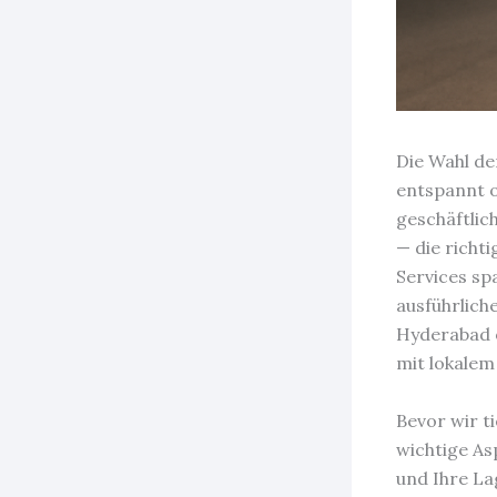
Die Wahl de
entspannt o
geschäftlic
— die richt
Services sp
ausführlich
Hyderabad o
mit lokale
Bevor wir t
wichtige As
und Ihre La