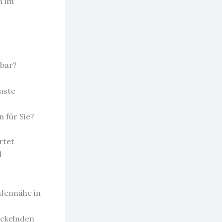
n im
hbar?
nste
 für Sie?
rtet
d
afennähe in
ickelnden