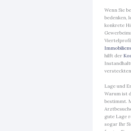
Wenn Sie be
bedenken, l
konkrete Hi
Gewerbeimmo
Viertelprof
Immobilien
hilft der
Kos
Instandhalt
versteckten
Lage und Er
Warum ist d
bestimmt. 
Arztbesuche
gute Lage r
sogar Ihr S