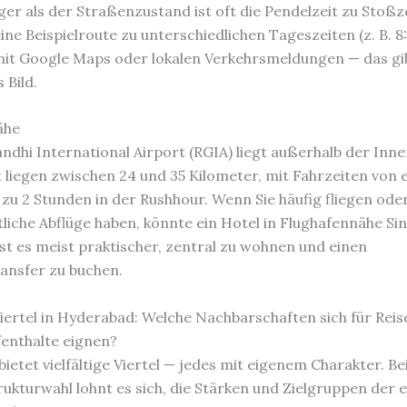
iger als der Straßenzustand ist oft die Pendelzeit zu Stoßz
eine Beispielroute zu unterschiedlichen Tageszeiten (z. B. 
mit Google Maps oder lokalen Verkehrsmeldungen — das gib
 Bild.
ähe
andhi International Airport (RGIA) liegt außerhalb der Inne
t liegen zwischen 24 und 35 Kilometer, mit Fahrzeiten von 
 zu 2 Stunden in der Rushhour. Wenn Sie häufig fliegen ode
liche Abflüge haben, könnte ein Hotel in Flughafennähe Si
st es meist praktischer, zentral zu wohnen und einen
ansfer zu buchen.
Viertel in Hyderabad: Welche Nachbarschaften sich für Rei
enthalte eignen?
ietet vielfältige Viertel — jedes mit eigenem Charakter. Be
rukturwahl lohnt es sich, die Stärken und Zielgruppen der 