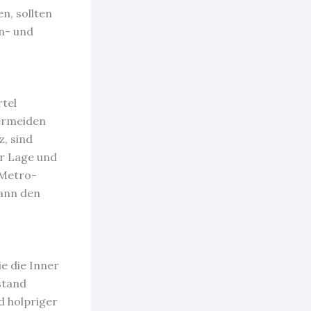
n, sollten
en- und
tel
vermeiden
, sind
ur Lage und
 Metro-
kann den
e die Inner
stand
d holpriger