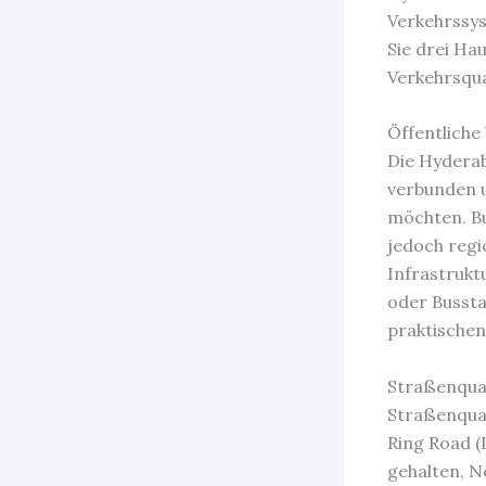
Verkehrssys
Sie drei Ha
Verkehrsqua
Öffentliche
Die Hyderab
verbunden u
möchten. Bu
jedoch regi
Infrastrukt
oder Bussta
praktische
Straßenqual
Straßenqual
Ring Road (
gehalten, N