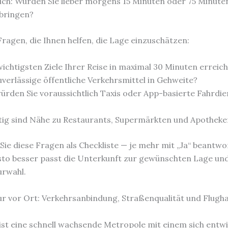
sich: Würden Sie lieber morgens 15 Minuten oder 75 Minute
bringen?
Fragen, die Ihnen helfen, die Lage einzuschätzen:
wichtigsten Ziele Ihrer Reise in maximal 30 Minuten erreic
uverlässige öffentliche Verkehrsmittel in Gehweite?
ürden Sie voraussichtlich Taxis oder App-basierte Fahrdie
tig sind Nähe zu Restaurants, Supermärkten und Apotheken
ie diese Fragen als Checkliste — je mehr mit „Ja“ beantwo
to besser passt die Unterkunft zur gewünschten Lage un
urwahl.
ur vor Ort: Verkehrsanbindung, Straßenqualität und Flugh
st eine schnell wachsende Metropole mit einem sich entw