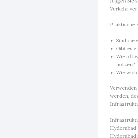
fragen Sie 
Verkehr ver
Praktische 
Sind die 
Gibt es z
Wie oft w
nutzen?
Wie wich
Verwenden S
werden, des
Infrastrukt
Infrastrukt
Hyderabad
Hyderabad i