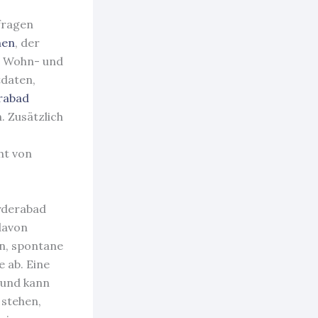
fragen
nen
, der
r Wohn- und
tdaten,
rabad
. Zusätzlich
ht von
Hyderabad
davon
n, spontane
 ab. Eine
 und kann
 stehen,