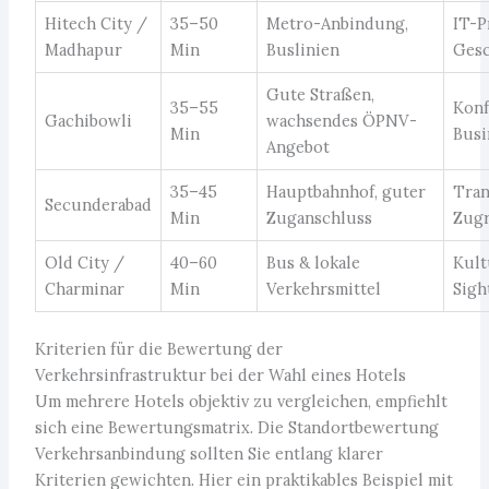
Hitech City /
35–50
Metro-Anbindung,
IT-Pr
Madhapur
Min
Buslinien
Gesc
Gute Straßen,
35–55
Konf
Gachibowli
wachsendes ÖPNV-
Min
Busi
Angebot
35–45
Hauptbahnhof, guter
Tran
Secunderabad
Min
Zuganschluss
Zugr
Old City /
40–60
Bus & lokale
Kult
Charminar
Min
Verkehrsmittel
Sigh
Kriterien für die Bewertung der
Verkehrsinfrastruktur bei der Wahl eines Hotels
Um mehrere Hotels objektiv zu vergleichen, empfiehlt
sich eine Bewertungsmatrix. Die Standortbewertung
Verkehrsanbindung sollten Sie entlang klarer
Kriterien gewichten. Hier ein praktikables Beispiel mit