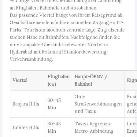
Wichtige Viertel in Hyderabad mit guter Anbindung
an Flughäfen, Bahnhöfe und Autobahnen
Das passende Viertel hängt von Ihrem Reisegrund ab.
Geschäftsreisende möchten schnellen Zugang zu IT-
Parks; Touristen möchten zentrale Lage; Zugreisende
suchen Nähe zu Bahnhöfen. Nachfolgend finden Sie
eine kompakte Übersicht relevanter Viertel in
Hyderabad mit Fokus auf Standortbewertung
Verkehrsanbindung.
Flughafen
Haupt-ÖPNV /
Viertel
Eign
(ca.)
Bahnhof
Gute
Busi
30–45
Banjara Hills
Straßenverbindungen
geh
Min
und Taxis
Aufe
30–45
Taxen, begrenzte
Luxu
Jubilee Hills
Min
Metro-Anbindung
Ente